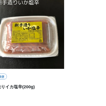
凍便
りイカ塩辛(200g)