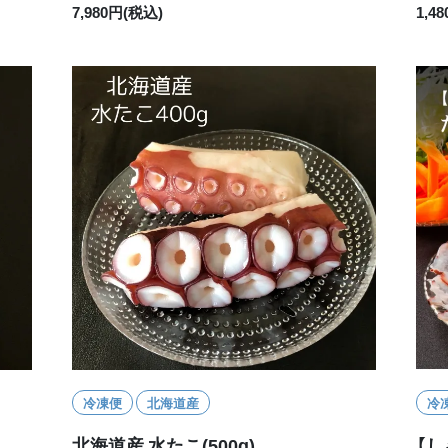
7,980円(税込)
1,4
冷凍便
北海道産
冷
北海道産 水たこ(500g)
【し