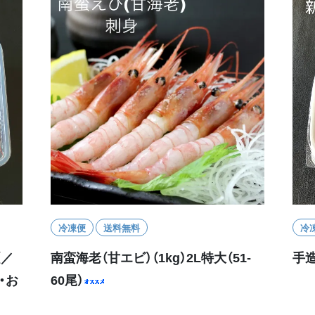
冷凍便
送料無料
冷
（／
南蛮海老（甘エビ）（1kg）2L特大（51-
手造
・お
60尾）