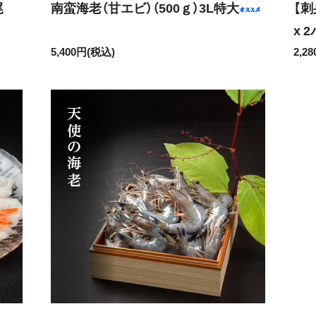
尾
南蛮海老（甘エビ）（500ｇ）3L特大
【刺
x 
5,400円(税込)
2,2