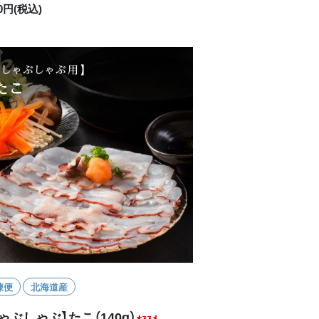
80円(税込)
凍便
北海道産
ゃぶしゃぶ】たこ（140g）