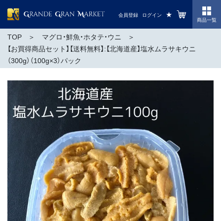
★
会員登録
ログイン
商品一覧
TOP
マグロ・鮮魚・ホタテ・ウニ
【お買得商品セット】【送料無料】:【北海道産】塩水ムラサキウニ
（300g）（100g×3）パック